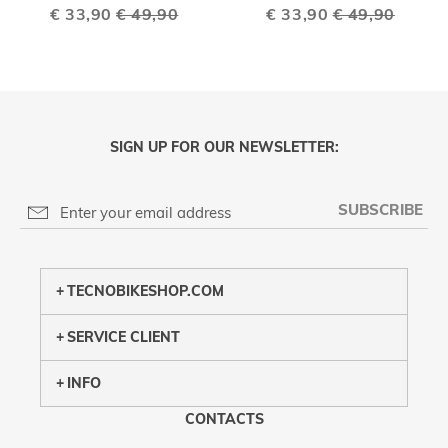
Special
€ 33,90
€ 49,90
Special
€ 33,90
€ 49,90
Price
Price
SIGN UP FOR OUR NEWSLETTER:
SUBSCRIBE
PRIVACY POLICY
TECNOBIKESHOP.COM
SERVICE CLIENT
INFO
CONTACTS