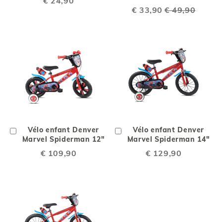
€ 24,90
Special
€ 33,90
€ 49,90
Price
Ajouter
Vélo enfant Denver
Ajouter
Vélo enfant Denver
au
Marvel Spiderman 12"
au
Marvel Spiderman 14"
chariot
chariot
€ 109,90
€ 129,90