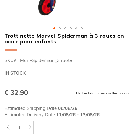
Trottinette Marvel Spiderman à 3 roues en
Skip
acier pour enfants
to
the
beginning
SKU
Mon.-Spiderman_3 ruote
of
the
IN STOCK
images
gallery
€ 32,90
Be the first to review this product
Estimated Shipping Date
06/08/26
Estimated Delivery Date
11/08/26 - 13/08/26