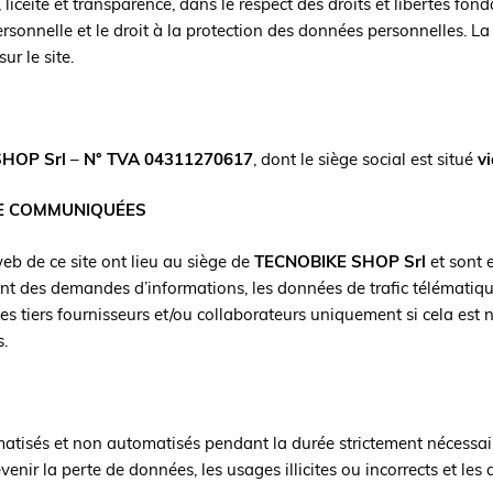
, licéité et transparence, dans le respect des droits et libertés f
ersonnelle et le droit à la protection des données personnelles. L
ur le site.
HOP Srl
–
N° TVA 04311270617
, dont le siège social est situé
vi
RE COMMUNIQUÉES
eb de ce site ont lieu au siège de
TECNOBIKE SHOP Srl
et sont 
ent des demandes d’informations, les données de trafic télématiqu
 tiers fournisseurs et/ou collaborateurs uniquement si cela est n
s.
matisés et non automatisés pendant la durée strictement nécessaire
nir la perte de données, les usages illicites ou incorrects et les 