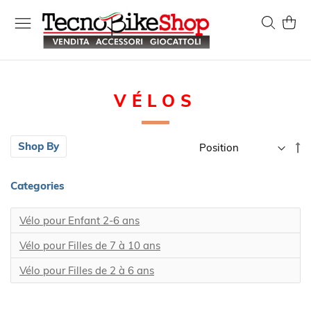
Skip
to
Search
My Ca
Content
VÉLOS
Se
Shop By
D
Di
Categories
Vélo pour Enfant 2-6 ans
Vélo pour Filles de 7 à 10 ans
Vélo pour Filles de 2 à 6 ans