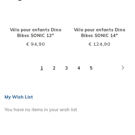
Vélo pour enfants Dino
Vélo pour enfants Dino
Bikes SONIC 12"
Bikes SONIC 14"
€ 94,90
€ 124,90
Page
Page
Next
You're
Page
Page
Page
Page
1
2
3
4
5
currently
reading
page
My Wish List
You have no items in your wish list.