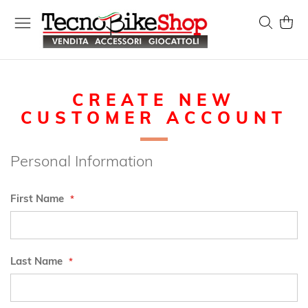
Skip
to
Search
My Ca
Content
CREATE NEW
CUSTOMER ACCOUNT
Personal Information
First Name
Last Name