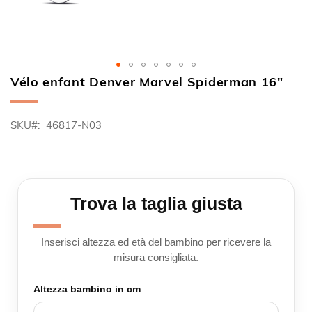
Vélo enfant Denver Marvel Spiderman 16"
Skip
to
the
SKU
46817-N03
beginning
of
the
images
gallery
Trova la taglia giusta
Inserisci altezza ed età del bambino per ricevere la
misura consigliata.
Altezza bambino in cm