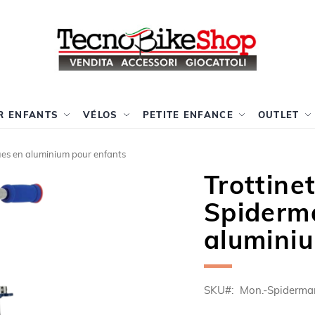
R ENFANTS
VÉLOS
PETITE ENFANCE
OUTLET
oues en aluminium pour enfants
Trottine
Spiderm
alumini
SKU
Mon.-Spiderma