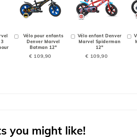
ER
ADD
AJOUTER
ADD
AJOUTER
ADD
TO
À
TO
À
TO
rvel
Ajouter
Vélo pour enfants
Ajouter
Vélo enfant Denver
Aj
V
COMPARE
LA
COMPARE
LA
COMPARE
 3
au
Denver Marvel
au
Marvel Spiderman
a
pour
chariot
Batman 12"
chariot
12"
ch
LISTE
LISTE
€ 109,90
€ 109,90
DE
DE
ITS
SOUHAITS
SOUHAITS
 you might like!