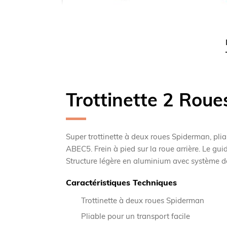
Skip
to
the
beginning
of
the
images
gallery
Trottinette 2 Rou
Super trottinette à deux roues Spiderman, pli
ABEC5. Frein à pied sur la roue arrière. Le gu
Structure légère en aluminium avec système de
Caractéristiques Techniques
Trottinette à deux roues Spiderman
Pliable pour un transport facile