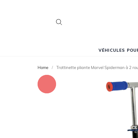
Search
Search
VÉHICULES POU
Home
Trottinette pliante Marvel Spiderman à 2 r
Skip
to
the
end
of
the
images
gallery