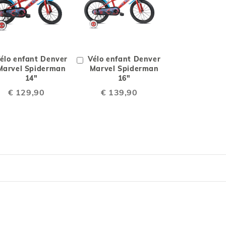
AJOUTER
ADD
AJOUTER
ADD
À
TO
À
TO
outer
élo enfant Denver
Ajouter
Vélo enfant Denver
LA
COMPARE
LA
COMPARE
u
Marvel Spiderman
au
Marvel Spiderman
ariot
14"
chariot
16"
LISTE
LISTE
€ 129,90
€ 139,90
DE
DE
SOUHAITS
SOUHAITS