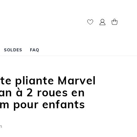
My Account
My Cart
SOLDES
FAQ
tte pliante Marvel
an à 2 roues en
um pour enfants
n