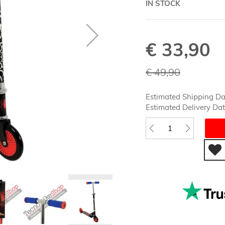
IN STOCK
€ 33,90
Special
Price
€ 49,90
Estimated Shipping D
Estimated Delivery Da