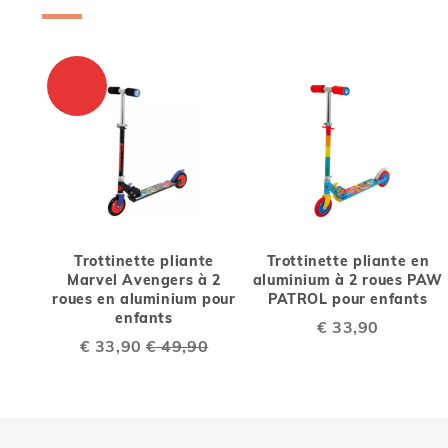
Trottinette pliante
Trottinette pliante en
Marvel Avengers à 2
aluminium à 2 roues PAW
roues en aluminium pour
PATROL pour enfants
enfants
€ 33,90
Special
€ 33,90
€ 49,90
Price