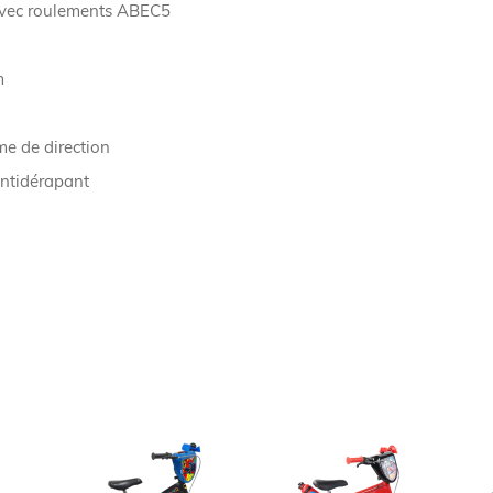
vec roulements ABEC5
m
me de direction
antidérapant