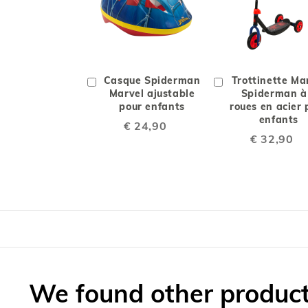
AJOUTER
ADD
AJOUT
À
TO
À
Ajouter
Casque Spiderman
Ajouter
Trottinette Ma
LA
COMPARE
LA
au
Marvel ajustable
au
Spiderman à
chariot
pour enfants
chariot
roues en acier 
LISTE
LISTE
enfants
€ 24,90
€ 32,90
DE
DE
SOUHAITS
SOUHA
We found other products