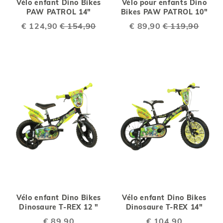
Vélo enfant Dino Bikes
Vélo pour enfants Dino
PAW PATROL 14"
Bikes PAW PATROL 10"
Special
€ 124,90
€ 154,90
Special
€ 89,90
€ 119,90
Price
Price
Vélo enfant Dino Bikes
Vélo enfant Dino Bikes
Dinosaure T-REX 12 "
Dinosaure T-REX 14"
€ 89,90
€ 104,90