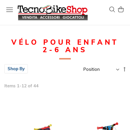
Skip
to
Search
My Ca
Content
VÉLO POUR ENFANT
2-6 ANS
Se
Shop By
D
Di
Items
1
-
12
of
44