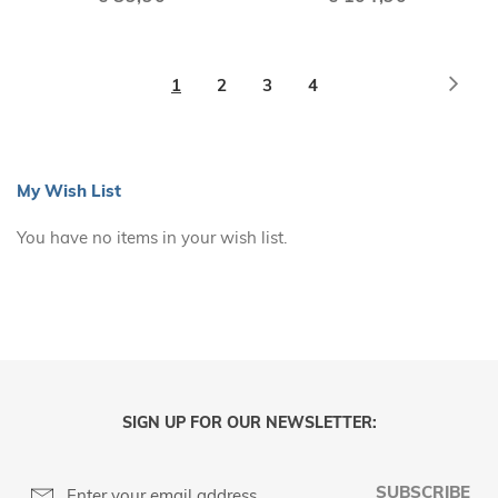
Page
Page
Next
You're
Page
Page
Page
1
2
3
4
currently
reading
page
My Wish List
You have no items in your wish list.
SIGN UP FOR OUR NEWSLETTER:
SUBSCRIBE