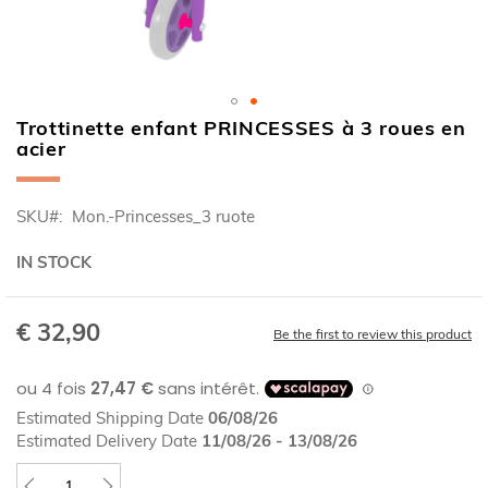
Trottinette enfant PRINCESSES à 3 roues en
Skip
acier
to
the
beginning
SKU
Mon.-Princesses_3 ruote
of
the
IN STOCK
images
gallery
€ 32,90
Be the first to review this product
Estimated Shipping Date
06/08/26
Estimated Delivery Date
11/08/26 - 13/08/26