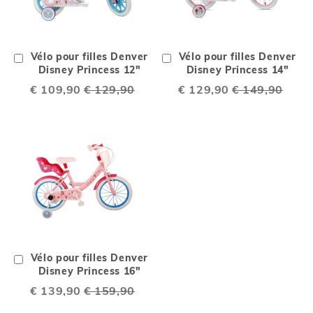
Ajouter
Vélo pour filles Denver
Ajouter
Vélo pour filles Denver
au
Disney Princess 12"
au
Disney Princess 14"
chariot
chariot
Special
€ 109,90
€ 129,90
Special
€ 129,90
€ 149,90
Price
Price
Ajouter
Vélo pour filles Denver
au
Disney Princess 16"
chariot
Special
€ 139,90
€ 159,90
Price